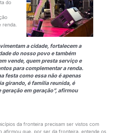
ta do
ção
 renda.
ovimentam a cidade, fortalecem a
tidade do nosso povo e também
em vende, quem presta serviço e
tos para complementar a renda.
a festa como essa não é apenas
 girando, é família reunida, é
e geração em geração”, afirmou
cípios da fronteira precisam ser vistos com
o afirmou que, por ser da fronteira, entende os