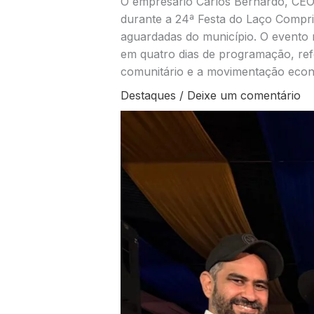
O empresário Carlos Bernardo, CE
durante a 24ª Festa do Laço Compri
aguardadas do município. O evento r
em quatro dias de programação, refo
comunitário e a movimentação econô
Destaques
/
Deixe um comentário