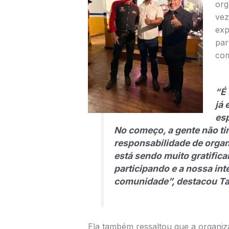
org
vez
exp
par
com
“É 
já 
es
No começo, a gente não t
responsabilidade de orga
está sendo muito gratifican
participando e a nossa int
comunidade”, destacou Ta
Ela também ressaltou que a organiz