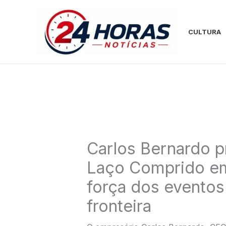
Ir
para
o
CULTURA
conteúdo
Carlos Bernardo p
Laço Comprido em
força dos eventos 
fronteira