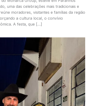
O do Monarca Group, esteve em Paranhos
do, uma das celebrações mais tradicionais e
eúne moradores, visitantes e famílias da região
rçando a cultura local, o convívio
mica. A festa, que […]