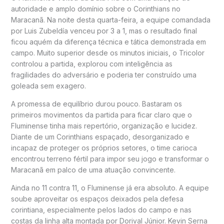
autoridade e amplo domínio sobre o Corinthians no
Maracanã. Na noite desta quarta-feira, a equipe comandada
por Luis Zubeldía venceu por 3 a 1, mas o resultado final
ficou aquém da diferença técnica e tática demonstrada em
campo. Muito superior desde os minutos iniciais, o Tricolor
controlou a partida, explorou com inteligência as
fragilidades do adversário e poderia ter construído uma
goleada sem exagero.
A promessa de equilíbrio durou pouco. Bastaram os
primeiros movimentos da partida para ficar claro que o
Fluminense tinha mais repertório, organização e lucidez.
Diante de um Corinthians espaçado, desorganizado e
incapaz de proteger os próprios setores, o time carioca
encontrou terreno fértil para impor seu jogo e transformar o
Maracanã em palco de uma atuação convincente.
Ainda no 11 contra 11, o Fluminense já era absoluto. A equipe
soube aproveitar os espaços deixados pela defesa
corintiana, especialmente pelos lados do campo e nas
costas da linha alta montada por Dorival Júnior. Kevin Serna