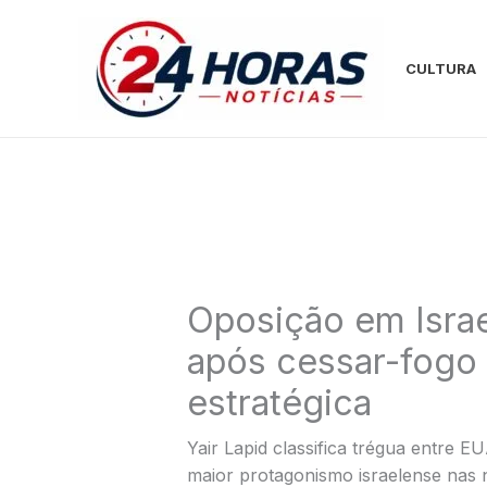
Ir
para
o
CULTURA
conteúdo
Oposição em Israe
após cessar-fogo 
estratégica
Yair Lapid classifica trégua entre E
maior protagonismo israelense nas n