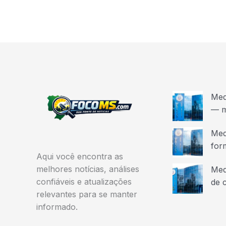
Med
— m
Med
for
Aqui você encontra as
melhores notícias, análises
Med
confiáveis e atualizações
de 
relevantes para se manter
informado.