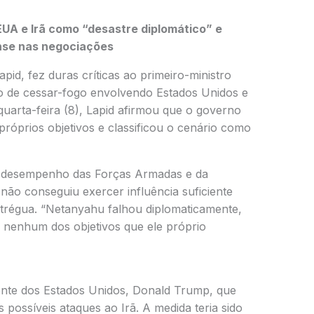
 EUA e Irã como “desastre diplomático” e
nse nas negociações
Lapid
, fez duras críticas ao primeiro-ministro
o de cessar-fogo envolvendo
Estados Unidos
e
quarta-feira (8), Lapid afirmou que o governo
próprios objetivos e classificou o cenário como
o desempenho das Forças Armadas e da
 não conseguiu exercer influência suficiente
trégua. “Netanyahu falhou diplomaticamente,
u nenhum dos objetivos que ele próprio
ente dos Estados Unidos,
Donald Trump
, que
possíveis ataques ao Irã. A medida teria sido