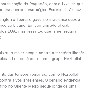
 participação do
Paquistão
, com a شرط de que
tenha aberto o estratégico Estreito de Ormuz.
ngton e Teerã, o governo israelense deixou
ende ao
Líbano
. Em comunicado oficial,
dos EUA, mas ressaltou que Israel seguirá
o.
lizou o maior ataque contra o território libanês
tensificando o confronto com o grupo
Hezbollah
,
nto das tensões regionais, com o Hezbollah
contra alvos israelenses. O cenário evidencia
nflito no Oriente Médio segue longe de uma