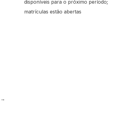
disponíveis para o próximo período;
matrículas estão abertas
e
→