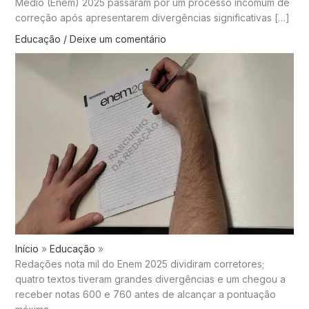
Médio (Enem) 2025 passaram por um processo incomum de
correção após apresentarem divergências significativas […]
Educação
/
Deixe um comentário
Início
Educação
Redações nota mil do Enem 2025 dividiram corretores;
quatro textos tiveram grandes divergências e um chegou a
receber notas 600 e 760 antes de alcançar a pontuação