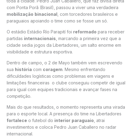
toda a cidade. Pedro Juan Caballero, que faz divisa direta
com Ponta Porã (Brasil), passou a viver uma verdadeira
mobilização
binacional
, com torcedores brasileiros e
paraguaios apoiando o time como se fosse um só.
O estádio Estádio Río Parapití foi
reformado
para receber
partidas
internacionais
, marcando a primeira vez que a
cidade sedia jogos da Libertadores, um salto enorme em
visibilidade e estrutura esportiva.
Dentro de campo, o 2 de Mayo também vem escrevendo
sua
história
com
coragem
. Mesmo enfrentando
dificuldades logísticas como problemas em viagens e
limitações financeiras o clube conseguiu competir de igual
para igual com equipes tradicionais e avançar fases na
competição.
Mais do que resultados, o momento representa uma virada
para o esporte local. A presença do time na Libertadores
fortalece
o futebol do
interior
paraguaio
, atrai
investimentos e coloca Pedro Juan Caballero no radar
internacional.