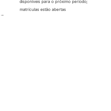
disponíveis para o próximo período;
matrículas estão abertas
e
→