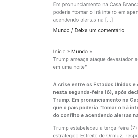
Em pronunciamento na Casa Branca,
poderia “tomar o Irã inteiro em ape
acendendo alertas na […]
Mundo
/
Deixe um comentário
Início
Mundo
Trump ameaça ataque devastador ao 
em uma noite”
A crise entre os Estados Unidos e
nesta segunda-feira (6), após de
Trump
. Em pronunciamento na Cas
que o país poderia “tomar o Irã in
do conflito e acendendo alertas n
Trump estabeleceu a terça-feira (7
estratégico
Estreito de Ormuz
, resp