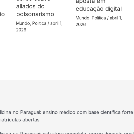
aposta em
aliados do
educação digital
io
bolsonarismo
Mundo
,
Politica
/
abril 1,
Mundo
,
Politica
/
abril 1,
2026
2026
icina no Paraguai: ensino médico com base científica forte 
atrículas abertas
icina no Paraguai: estrutura completa, corpo docente quali