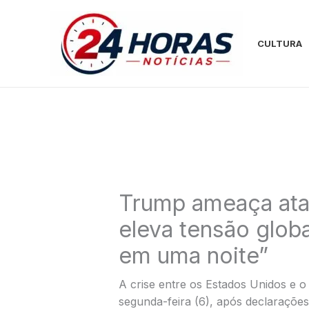
Ir
para
o
CULTURA
conteúdo
Trump ameaça ata
eleva tensão glob
em uma noite”
A crise entre os Estados Unidos e o
segunda-feira (6), após declaraçõe