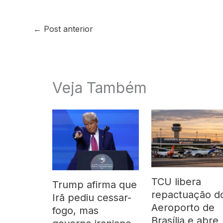
←
Post anterior
Veja Também
TCU libera
Trump afirma que
repactuação d
Irã pediu cessar-
Aeroporto de
fogo, mas
Brasília e abre