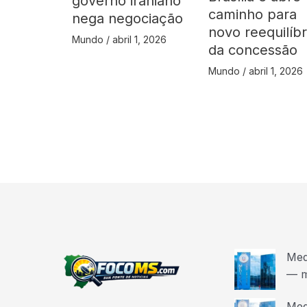
governo iraniano
caminho para
nega negociação
novo reequilíbr
Mundo
/
abril 1, 2026
da concessão
Mundo
/
abril 1, 2026
Med
— m
Med